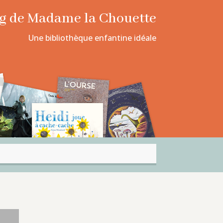
log de Madame la Chouette
Une bibliothèque enfantine idéale