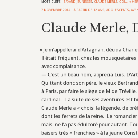
MOTS-CLEFS :
BAYARD JEUNESSE
,
CLAUDE MERLE
,
COLL. « HÉ
7 NOVEMBRE 2014
|
À PARTIR DE 12 ANS
,
ADOLESCENTS
,
AVE
Claude Merle, 
«
Je m’appellerai d’Artagnan, décida Charle
Il était fréquent, chez les mousquetaire
avec complaisance.
— C’est un beau nom, apprécia Luis. D’Ar
Quittant donc son père, le vieux Bertran
à Paris, par faire le siège de M de Trévil
cardinal… La suite de ses aventures est 
Claude Merle a « choisi la légende, de pr
dont les ferrets de la reine. Le romancie
mais ne l’a pas édulcoré pour autant. Tou
baisers très « frenchies » à la jeune Cons