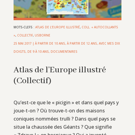
MOTS-CLEFS :
ATLAS DE L’EUROPE ILLUSTRÉ
,
COLL. « AUTOCOLLANTS
»
,
COLLECTIF
,
USBORNE
25 MAI 2017
|
À PARTIR DE 10 ANS
,
À PARTIR DE 12 ANS
,
AVEC MES DIX
DOIGTS
,
DE 9 À 10 ANS
,
DOCUMENTAIRES
Atlas de l’Europe illustré
(Collectif)
Qu’est-ce que le « picigin » et dans quel pays y
joue-t-on ? Où trouve-t-on des maisons
coniques nommées trulli ? Dans quel pays se
situe la chaussée des Géants ? Que signifie
« Zdravo ! » en bosniaque ? Qui a inventé