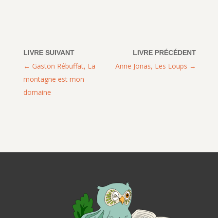
Gaston Rébuffat, La
Anne Jonas, Les Loups
montagne est mon
domaine