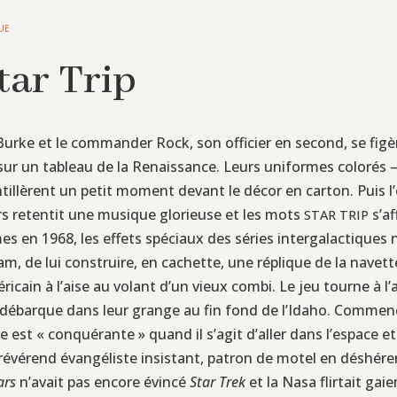
UE
tar Trip
e Burke et le commander Rock, son officier en second, se fig
sur un tableau de la Renaissance. Leurs uniformes colorés 
intillèrent un petit moment devant le décor en carton. Puis l’
lors retentit une musique glorieuse et les mots
s’af
STAR
TRIP
s en 1968, les effets spéciaux des séries intergalactiques n
, de lui construire, en cachette, une réplique de la navett
icain à l’aise au volant d’un vieux combi. Le jeu tourne à l
 débarque dans leur grange au fin fond de l’Idaho. Commenc
ue est « conquérante » quand il s’agit d’aller dans l’espace e
 révérend évangéliste insistant, patron de motel en déshér
ars
n’avait pas encore évincé
Star Trek
et la Nasa flirtait ga