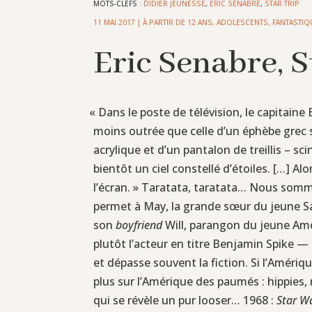
MOTS-CLEFS :
DIDIER JEUNESSE
,
ERIC SENABRE
,
STAR TRIP
11 MAI 2017
|
À PARTIR DE 12 ANS
,
ADOLESCENTS
,
FANTASTIQ
Eric Senabre, S
«
Dans le poste de télévision, le capitain
moins outrée que celle d’un éphèbe grec 
acrylique et d’un pantalon de treillis – sc
bientôt un ciel constellé d’étoiles. […] A
l’écran. » Taratata, taratata… Nous somme
permet à May, la grande sœur du jeune Sam
son
boyfriend
Will, parangon du jeune Amér
plutôt l’acteur en titre Benjamin Spike —
et dépasse souvent la fiction. Si l’Amériq
plus sur l’Amérique des paumés : hippies,
qui se révèle un pur looser… 1968 :
Star W