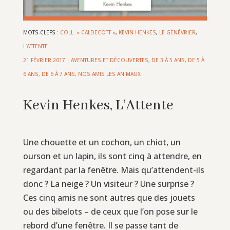
MOTS-CLEFS :
COLL. « CALDECOTT »
,
KEVIN HENKES
,
LE GENÉVRIER
,
L’ATTENTE
21 FÉVRIER 2017
|
AVENTURES ET DÉCOUVERTES
,
DE 3 À 5 ANS
,
DE 5 À
6 ANS
,
DE 6 À 7 ANS
,
NOS AMIS LES ANIMAUX
Kevin Henkes, L’Attente
Une chouette et un cochon, un chiot, un
ourson et un lapin, ils sont cinq à attendre, en
regardant par la fenêtre. Mais qu’attendent-ils
donc ? La neige ? Un visiteur ? Une surprise ?
Ces cinq amis ne sont autres que des jouets
ou des bibelots – de ceux que l’on pose sur le
rebord d’une fenêtre. Il se passe tant de