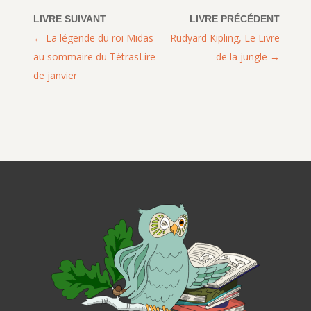
La légende du roi Midas
Rudyard Kipling, Le Livre
au sommaire du TétrasLire
de la jungle
de janvier