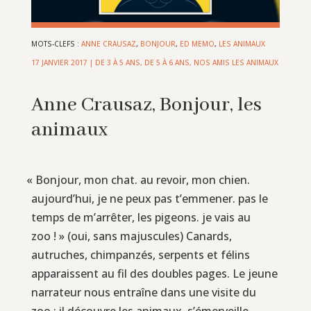
MOTS-CLEFS :
ANNE CRAUSAZ
,
BONJOUR
,
ED MEMO
,
LES ANIMAUX
17 JANVIER 2017
|
DE 3 À 5 ANS
,
DE 5 À 6 ANS
,
NOS AMIS LES ANIMAUX
Anne Crausaz, Bonjour, les
animaux
«
Bonjour, mon chat. au revoir, mon chien.
aujourd’hui, je ne peux pas t’emmener. pas le
temps de m’arrêter, les pigeons. je vais au
zoo ! » (oui, sans majuscules) Canards,
autruches, chimpanzés, serpents et félins
apparaissent au fil des doubles pages. Le jeune
narrateur nous entraîne dans une visite du
zoo : il découvre les animaux, s’émerveille