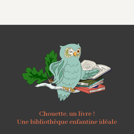
Chouette, un livre !
Une bibliothèque enfantine idéale