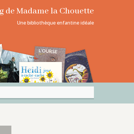
log de Madame la Chouette
Une bibliothèque enfantine idéale