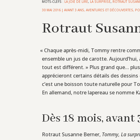
MOTS-CLEFS :
LA JOIE DE LIRE
,
LA SURPRISE
,
ROTRAUT SUSAN
30 MAI 2016
|
AVANT 3 ANS
,
AVENTURES ET DÉCOUVERTES
,
PO
Rotraut Susann
«
Chaque après-midi, Tommy rentre comme un
ensemble un jus de carotte. Aujourd’hui, 
tout est différent. » Plus grand que… p
apprécieront certains détails des dessins 
c’est une boisson toute naturelle pour Tom
En allemand, notre lapereau se nomme Karl
Dès 18 mois, avant 
Rotraut Susanne Berner,
Tommy, La surpr