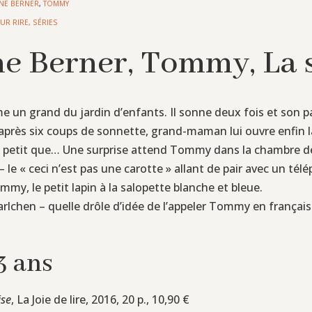
NE BERNER
,
TOMMY
UR RIRE
,
SÉRIES
e Berner, Tommy, La 
 grand du jardin d’enfants. Il sonne deux fois et son papa
après six coups de sonnette, grand-maman lui ouvre enfin la
lus petit que… Une surprise attend Tommy dans la chambre d
– le « ceci n’est pas une carotte » allant de pair avec un té
my, le petit lapin à la salopette blanche et bleue.
chen – quelle drôle d’idée de l’appeler Tommy en français… 
3 ans
ise
, La Joie de lire, 2016, 20 p., 10,90 €