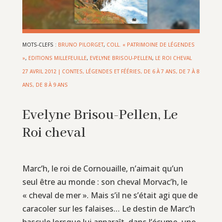
MOTS-CLEFS :
BRUNO PILORGET
,
COLL. « PATRIMOINE DE LÉGENDES
»
,
EDITIONS MILLEFEUILLE
,
EVELYNE BRISOU-PELLEN
,
LE ROI CHEVAL
27 AVRIL 2012
|
CONTES, LÉGENDES ET FÉÉRIES
,
DE 6 À 7 ANS
,
DE 7 À 8
ANS
,
DE 8 À 9 ANS
Evelyne Brisou-Pellen, Le
Roi cheval
Marc’h, le roi de Cornouaille, n’aimait qu’un
seul être au monde : son cheval Morvac’h, le
« cheval de mer ». Mais s’il ne s’était agi que de
caracoler sur les falaises… Le destin de Marc’h
bascule lorsque lui apparaît, dans l’écume, une