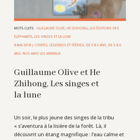
MOTS-CLEFS :
GUILLAUME OLIVE
,
HE ZHIHONG
,
LES ÉDITIONS DES
ÉLÉPHANTS
,
LES SINGES ET LA LUNE
8 MAI 2018
|
CONTES, LÉGENDES ET FÉÉRIES
,
DE 3 À 5 ANS
,
DE 5 À 6
ANS
,
NOS AMIS LES ANIMAUX
Guillaume Olive et He
Zhihong, Les singes et
la lune
Un soir, le plus jeune des singes de la tribu
« s’aventura à la lisière de la forêt. Là, il
découvrit un étang magnifique : l’eau calme et