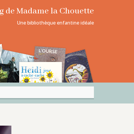
log de Madame la Chouette
Une bibliothèque enfantine idéale