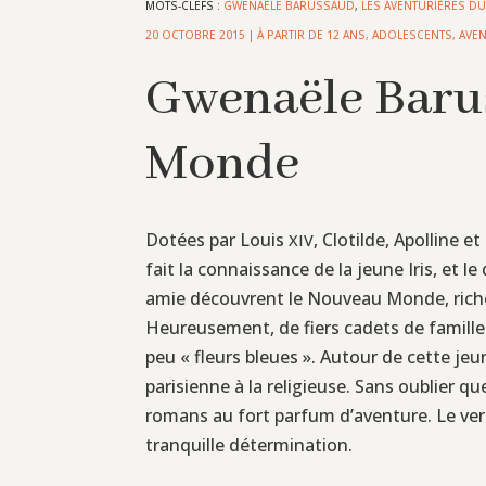
MOTS-CLEFS :
GWENAËLE BARUSSAUD
,
LES AVENTURIÈRES D
20 OCTOBRE 2015
|
À PARTIR DE 12 ANS
,
ADOLESCENTS
,
AVE
Gwenaële Barus
Monde
Dotées par Louis
, Clotilde, Apolline 
XIV
fait la connaissance de la jeune Iris, et l
amie découvrent le Nouveau Monde, riche
Heureusement, de fiers cadets de famille
peu « fleurs bleues ». Autour de cette jeu
parisienne à la religieuse. Sans oublier q
romans au fort parfum d’aventure. Le ver
tranquille détermination.