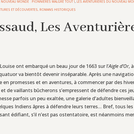
U NOUVEAU MONDE : PIONNIÈRES MALGRÉ TOUT !
,
LES AVENTURIÈRES DU NOUVEAU MO
NTURES ET DÉCOUVERTES
,
ROMANS HISTORIQUES
saud, Les Aventurièr
et Louise ont embarqué un beau jour de 1663 sur l’
Aigle d’Or
, 
e quatuor va bientôt devenir inséparable. Après une navigatio
 en promesses et en aventures, à commencer par des hivers
 et de vaillants bûcherons s’empressent de défendre ces j
nesse parfois un peu exaltée, une galerie d’adultes bienveill
uelques Indiens âpres à défendre leurs terres… Bref, tous le
sant édifiant, s’il n’est pas ostentatoire, est néanmoins 