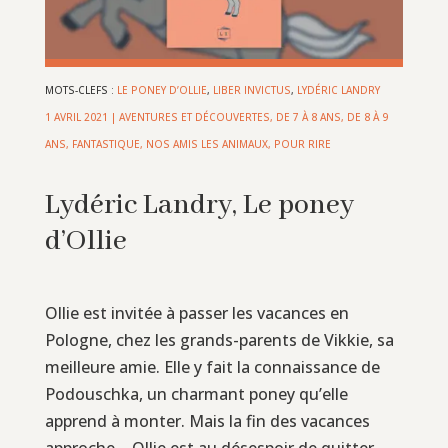
MOTS-CLEFS :
LE PONEY D’OLLIE
,
LIBER INVICTUS
,
LYDÉRIC LANDRY
1 AVRIL 2021
|
AVENTURES ET DÉCOUVERTES
,
DE 7 À 8 ANS
,
DE 8 À 9
ANS
,
FANTASTIQUE
,
NOS AMIS LES ANIMAUX
,
POUR RIRE
Lydéric Landry, Le poney
d’Ollie
Ollie est invitée à passer les vacances en
Pologne, chez les grands-parents de Vikkie, sa
meilleure amie. Elle y fait la connaissance de
Podouschka, un charmant poney qu’elle
apprend à monter. Mais la fin des vacances
approche… Ollie est au désespoir de quitter