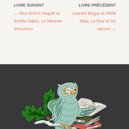
Alice Brière-Haquet et
Laurent Bègue et Mélie
Amélie Videlo, Le Meunier
Mika, La fleur et les
amoureux
saisons