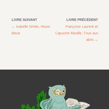
Isabelle Simler, Heure
Françoise Laurent et
bleue
Capucine Mazille, Tous aux
abris