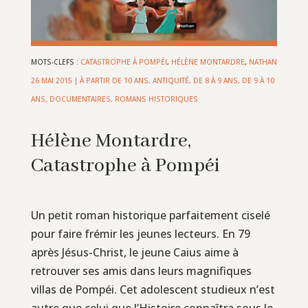
MOTS-CLEFS :
CATASTROPHE À POMPÉI
,
HÉLÈNE MONTARDRE
,
NATHAN
26 MAI 2015
|
À PARTIR DE 10 ANS
,
ANTIQUITÉ
,
DE 8 À 9 ANS
,
DE 9 À 10
ANS
,
DOCUMENTAIRES
,
ROMANS HISTORIQUES
Hélène Montardre,
Catastrophe à Pompéi
Un petit roman historique parfaitement ciselé
pour faire frémir les jeunes lecteurs. En 79
après Jésus-Christ, le jeune Caius aime à
retrouver ses amis dans leurs magnifiques
villas de Pompéi. Cet adolescent studieux n’est
autre que celui que l’Histoire connaîtra sous le