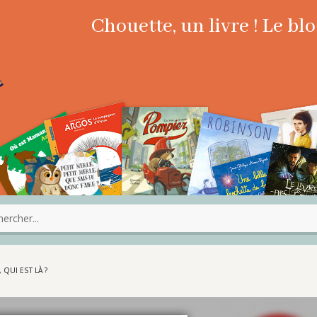
Chouette, un livre ! Le b
 QUI EST LÀ ?