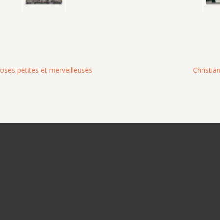
ses petites et merveilleuses
Christia