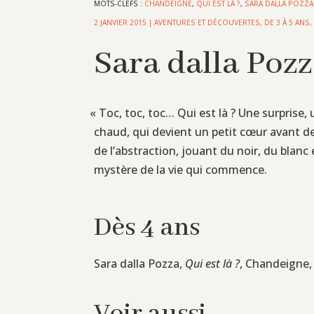
MOTS-CLEFS :
CHANDEIGNE
,
QUI EST LÀ ?
,
SARA DALLA POZZA
2 JANVIER 2015
|
AVENTURES ET DÉCOUVERTES
,
DE 3 À 5 ANS
Sara dalla Pozza
«
Toc, toc, toc… Qui est là ? Une surprise,
chaud, qui devient un petit cœur avant de
de l’abstraction, jouant du noir, du blan
mystère de la vie qui commence.
Dès 4 ans
Sara dalla Pozza,
Qui est là ?
, Chandeigne, 
Voir aussi