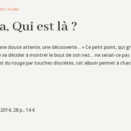
,
DE 5 À 6 ANS
, Qui est là ?
 une douce attente, une découverte… » Ce petit point, qui gra
 se décider à montrer le bout de son nez… ne serait-ce pas
c et du rouge par touches discrètes, cet album permet à chac
2014, 28 p., 14 €