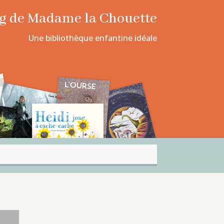
log de Madame la Chouette
Une bibliothèque enfantine idéale