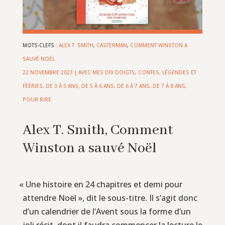
MOTS-CLEFS :
ALEX T. SMITH
,
CASTERMAN
,
COMMENT WINSTON A
SAUVÉ NOËL
22 NOVEMBRE 2023
|
AVEC MES DIX DOIGTS
,
CONTES, LÉGENDES ET
FÉÉRIES
,
DE 3 À 5 ANS
,
DE 5 À 6 ANS
,
DE 6 À 7 ANS
,
DE 7 À 8 ANS
,
POUR RIRE
Alex T. Smith, Comment
Winston a sauvé Noël
«
Une histoire en 24 chapitres et demi pour
attendre Noël », dit le sous-titre. Il s’agit donc
d’un calendrier de l’Avent sous la forme d’un
joli récit, dont il faudra commencer la lecture le