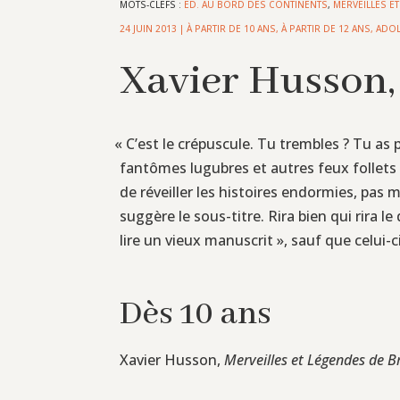
MOTS-CLEFS :
ED. AU BORD DES CONTINENTS
,
MERVEILLES E
24 JUIN 2013
|
À PARTIR DE 10 ANS
,
À PARTIR DE 12 ANS
,
ADO
Xavier Husson,
«
C’est le crépuscule. Tu trembles ? Tu as 
fantômes lugubres et autres feux follets f
de réveiller les histoires endormies, pa
suggère le sous-titre. Rira bien qui rira le
lire un vieux manuscrit », sauf que celu
Dès 10 ans
Xavier Husson,
Merveilles et Légendes de B