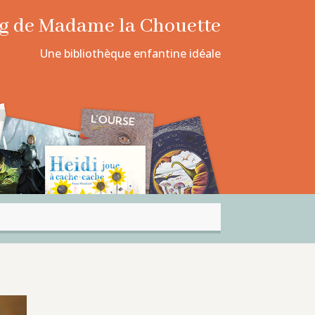
log de Madame la Chouette
Une bibliothèque enfantine idéale