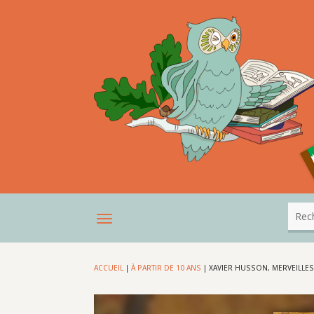
ACCUEIL
|
À PARTIR DE 10 ANS
|
XAVIER HUSSON, MERVEILLE