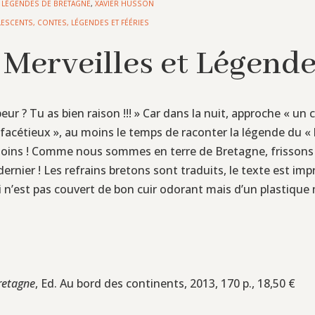
T LÉGENDES DE BRETAGNE
,
XAVIER HUSSON
LESCENTS
,
CONTES, LÉGENDES ET FÉÉRIES
 Merveilles et Légend
peur ? Tu as bien raison !!! » Car dans la nuit, approche « 
acétieux », au moins le temps de raconter la légende du « hop
s moins ! Comme nous sommes en terre de Bretagne, frissons 
 dernier ! Les refrains bretons sont traduits, le texte est imp
i-ci n’est pas couvert de bon cuir odorant mais d’un plast
retagne
, Ed. Au bord des continents, 2013, 170 p., 18,50 €