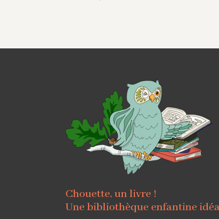
Chouette, un livre !
Une bibliothèque enfantine idé