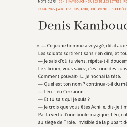
MOTS-CLEFS :
DENIS KAMBOUCHNER
,
LES BELLES LETTRES
,
RE
21 MAI 2025
|
ADOLESCENTS
,
ANTIQUITÉ
,
AVENTURES ET DÉC
Denis Kambouc
«
— Ce jeune homme a voyagé, dit-il aux sold
Les soldats sortirent sans rien dire, et tou
— Je sais d’où tu viens, répéta-t-il douceme
Le silicium, vous savez, c’est une des sub
Comment pouvait-il… Je hochai la tête.
— Quel est ton nom ? continua-t-il du m
— Léo. Léo Cerzanne.
— Et tu sais qui je suis ?
— Je crois que vous êtes Achille, dis-je t
Par la vertu d’une boule magique, Léo, col
au siège de Troie. Invisible de la plupart