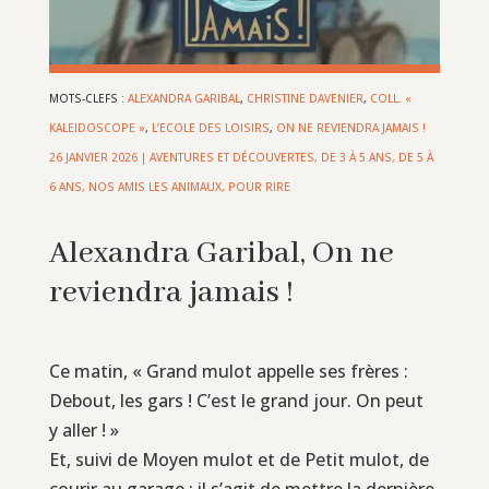
MOTS-CLEFS :
ALEXANDRA GARIBAL
,
CHRISTINE DAVENIER
,
COLL. «
KALEIDOSCOPE »
,
L’ECOLE DES LOISIRS
,
ON NE REVIENDRA JAMAIS !
26 JANVIER 2026
|
AVENTURES ET DÉCOUVERTES
,
DE 3 À 5 ANS
,
DE 5 À
6 ANS
,
NOS AMIS LES ANIMAUX
,
POUR RIRE
Alexandra Garibal, On ne
reviendra jamais !
Ce matin, « Grand mulot appelle ses frères :
Debout, les gars ! C’est le grand jour. On peut
y aller ! »
Et, suivi de Moyen mulot et de Petit mulot, de
courir au garage : il s’agit de mettre la dernière