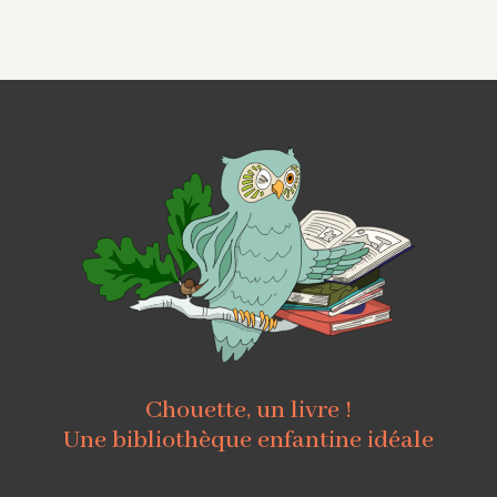
Chouette, un livre !
Une bibliothèque enfantine idéale