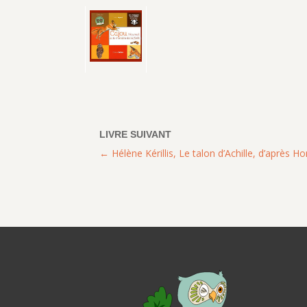
Hélène Kérillis, Le talon d’Achille, d’après 