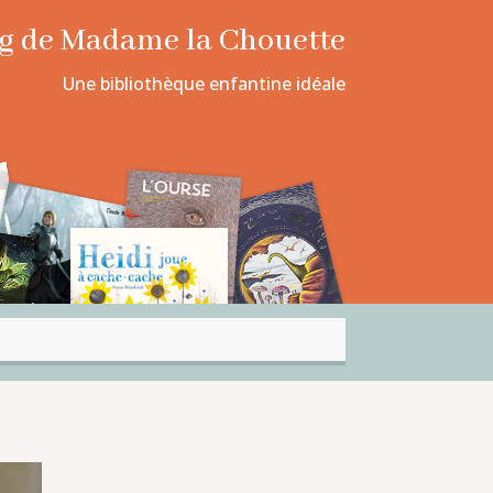
log de Madame la Chouette
Une bibliothèque enfantine idéale