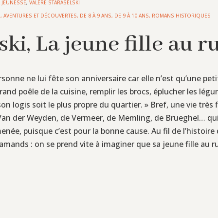
L JEUNESSE
,
VALÈRE STARASELSKI
E
,
AVENTURES ET DÉCOUVERTES
,
DE 8 À 9 ANS
,
DE 9 À 10 ANS
,
ROMANS HISTORIQUES
ski, La jeune fille au 
sonne ne lui fête son anniversaire car elle n’est qu’une pet
grand poêle de la cuisine, remplir les brocs, éplucher les légu
n logis soit le plus propre du quartier. » Bref, une vie tr
e Van der Weyden, de Vermeer, de Memling, de Brueghel… qui v
enée, puisque c’est pour la bonne cause. Au fil de l’histoire
amands : on se prend vite à imaginer que sa jeune fille au ru