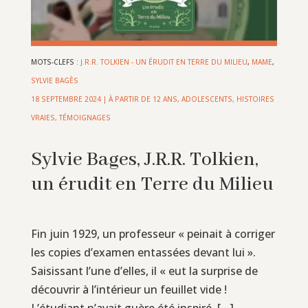
MOTS-CLEFS :
J.R.R. TOLKIEN - UN ÉRUDIT EN TERRE DU MILIEU
,
MAME
,
SYLVIE BAGÈS
18 SEPTEMBRE 2024
|
À PARTIR DE 12 ANS
,
ADOLESCENTS
,
HISTOIRES
VRAIES, TÉMOIGNAGES
Sylvie Bages, J.R.R. Tolkien,
un érudit en Terre du Milieu
Fin juin 1929, un professeur « peinait à corriger
les copies d’examen entassées devant lui ».
Saisissant l’une d’elles, il « eut la surprise de
découvrir à l’intérieur un feuillet vide !
L’étudiant n’avait guère été inspiré. […]