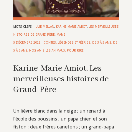
MOTS-CLEFS :
JULIE MELLAN
,
KARINE-MARIE AMIOT
,
LES MERVEILLEUSES
HISTOIRES DE GRAND-PÈRE
,
MAME
5 DÉCEMBRE 2022
|
CONTES, LÉGENDES ET FÉÉRIES
,
DE 3 À 5 ANS
,
DE
5 À 6 ANS
,
NOS AMIS LES ANIMAUX
,
POUR RIRE
Karine-Marie Amiot, Les
merveilleuses histoires de
Grand-Père
Un lièvre blanc dans la neige ; un renard à
l’école des poussins ; un papa chien et son
fiston ; deux frères canetons ; un grand-papa