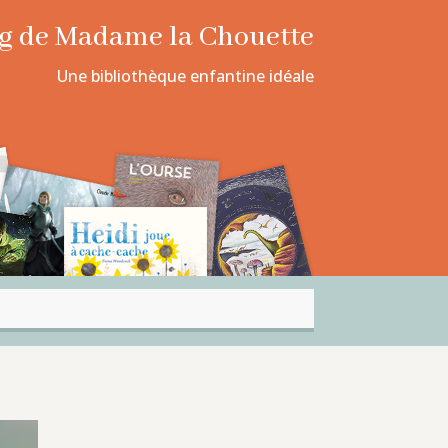
log de Madame la Chouette
Une bibliothèque enfantine idéale