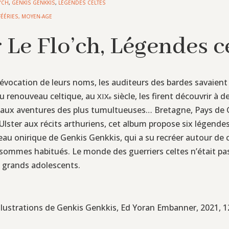
’CH
,
GENKIS GENKKIS
,
LÉGENDES CELTES
FÉÉRIES
,
MOYEN-AGE
Le Flo’ch, Légendes c
l’évocation de leurs noms, les auditeurs des bardes savaient 
du renouveau celtique, au
siècle, les firent découvrir à 
XIX
e
 aux aventures des plus tumultueuses… Bretagne, Pays de Gal
Ulster aux récits arthuriens, cet album propose six légendes 
nceau onirique de Genkis Genkkis, qui a su recréer autour de 
 sommes habitués. Le monde des guerriers celtes n’était pas
de grands adolescents.
 illustrations de Genkis Genkkis, Ed Yoran Embanner, 2021, 12