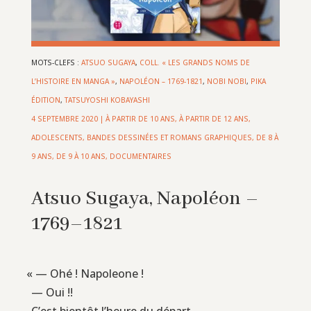
MOTS-CLEFS :
ATSUO SUGAYA
,
COLL. « LES GRANDS NOMS DE
L’HISTOIRE EN MANGA »
,
NAPOLÉON – 1769-1821
,
NOBI NOBI
,
PIKA
ÉDITION
,
TATSUYOSHI KOBAYASHI
4 SEPTEMBRE 2020
|
À PARTIR DE 10 ANS
,
À PARTIR DE 12 ANS
,
ADOLESCENTS
,
BANDES DESSINÉES ET ROMANS GRAPHIQUES
,
DE 8 À
9 ANS
,
DE 9 À 10 ANS
,
DOCUMENTAIRES
Atsuo Sugaya, Napoléon –
1769–1821
«
— Ohé ! Napoleone !
— Oui !!
C’est bientôt l’heure du départ.