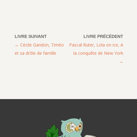
Cécile Gandon, Timéo
Pascal Ruter, Lola on ice, A
et sa drôle de famille
la conquête de New York