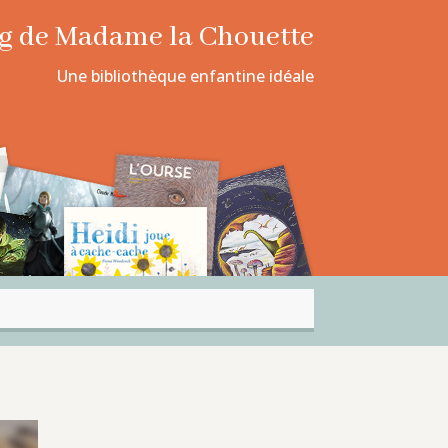
log de Madame la Chouette
Une bibliothèque enfantine idéale