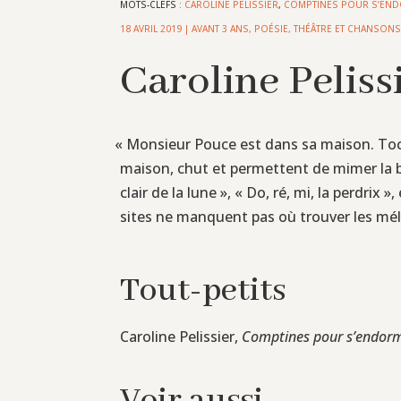
MOTS-CLEFS :
CAROLINE PELISSIER
,
COMPTINES POUR S’EN
18 AVRIL 2019
|
AVANT 3 ANS
,
POÉSIE, THÉÂTRE ET CHANSON
Caroline Pelis
«
Monsieur Pouce est dans sa maison. Toc ! 
maison, chut et permettent de mimer la 
clair de la lune », « Do, ré, mi, la perdri
sites ne manquent pas où trouver les mélo
Tout-petits
Caroline Pelissier,
Comptines pour s’endorm
Voir aussi