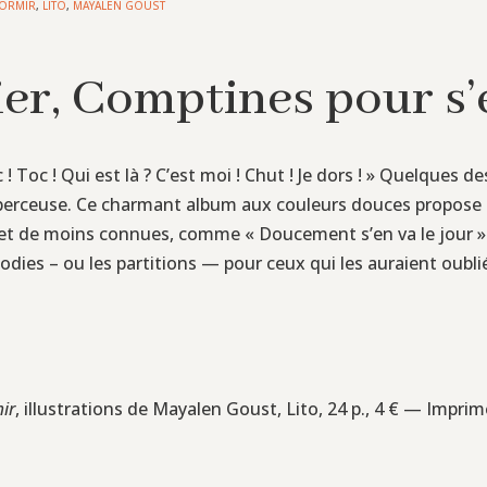
DORMIR
,
LITO
,
MAYALEN GOUST
S
sier, Comptines pour s
Toc ! Qui est là ? C’est moi ! Chut ! Je dors ! » Quelques de
berceuse. Ce charmant album aux couleurs douces propose d
x », et de moins connues, comme « Doucement s’en va le jour » 
dies – ou les partitions — pour ceux qui les auraient oublié
ir
, illustrations de Mayalen Goust, Lito, 24 p., 4 € — Impr