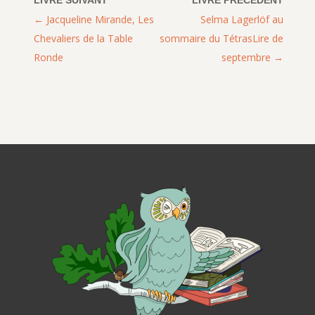
Jacqueline Mirande, Les
Selma Lagerlöf au
Chevaliers de la Table
sommaire du TétrasLire de
Ronde
septembre