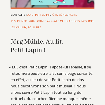
MOTS-CLEFS :
AU LIT PETIT LAPIN !
,
JÖRG MÜHLE
,
PASTEL
19 SEPTEMBRE 2016
|
AVANT 3 ANS
,
AVEC MES DIX DOIGTS
,
NOS AMIS
LES ANIMAUX
,
POUR RIRE
Jörg Mühle, Au lit,
Petit Lapin !
«
Lui, c’est Petit Lapin. Tapote-lui l’épaule, il se
retournera peut-être. » Et sur la page suivante,
en effet, au lieu de voir Petit Lapin de dos,
nous découvrons son petit museau ! Nous
allons suivre Petit Lapin tout au long du
« rituel » du coucher. Rien ne manque, même
pas le bouton pour éteindre la lumière. La page