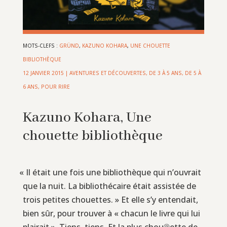
MOTS-CLEFS :
GRÜND
,
KAZUNO KOHARA
,
UNE CHOUETTE
BIBLIOTHÈQUE
12 JANVIER 2015
|
AVENTURES ET DÉCOUVERTES
,
DE 3 À 5 ANS
,
DE 5 À
6 ANS
,
POUR RIRE
Kazuno Kohara, Une
chouette bibliothèque
«
Il était une fois une bibliothèque qui n’ouvrait
que la nuit. La bibliothécaire était assistée de
trois petites chouettes. » Et elle s’y entendait,
bien sûr, pour trouver à « chacun le livre qui lui
plairait ». Tiens, tiens. Et la plus chou℗ette de