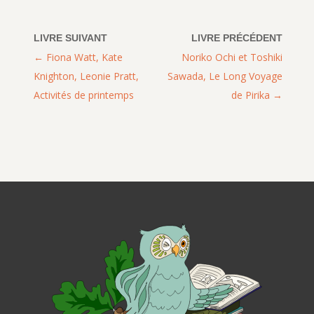
Fiona Watt, Kate
Noriko Ochi et Toshiki
Knighton, Leonie Pratt,
Sawada, Le Long Voyage
Activités de printemps
de Pirika