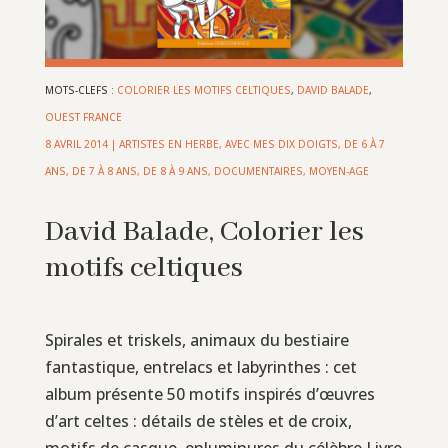
MOTS-CLEFS :
COLORIER LES MOTIFS CELTIQUES
,
DAVID BALADE
,
OUEST FRANCE
8 AVRIL 2014
|
ARTISTES EN HERBE
,
AVEC MES DIX DOIGTS
,
DE 6 À 7
ANS
,
DE 7 À 8 ANS
,
DE 8 À 9 ANS
,
DOCUMENTAIRES
,
MOYEN-AGE
David Balade, Colorier les
motifs celtiques
Spirales et triskels, animaux du bestiaire
fantastique, entrelacs et labyrinthes : cet
album présente 50 motifs inspirés d’œuvres
d’art celtes : détails de stèles et de croix,
motifs de casque, enluminures du célèbre Livre