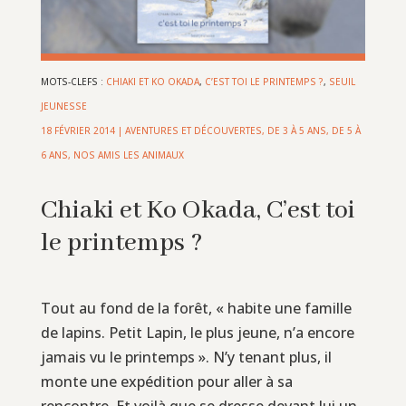
MOTS-CLEFS :
CHIAKI ET KO OKADA
,
C’EST TOI LE PRINTEMPS ?
,
SEUIL
JEUNESSE
18 FÉVRIER 2014
|
AVENTURES ET DÉCOUVERTES
,
DE 3 À 5 ANS
,
DE 5 À
6 ANS
,
NOS AMIS LES ANIMAUX
Chiaki et Ko Okada, C’est toi
le printemps ?
Tout au fond de la forêt, « habite une famille
de lapins. Petit Lapin, le plus jeune, n’a encore
jamais vu le printemps ». N’y tenant plus, il
monte une expédition pour aller à sa
rencontre. Et voilà que se dresse devant lui un