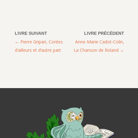
Pierre Gripari, Contes
Anne-Marie Cadot-Colin,
d’ailleurs et d’autre part
La Chanson de Roland