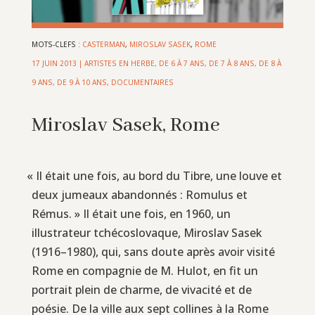
MOTS-CLEFS :
CASTERMAN
,
MIROSLAV SASEK
,
ROME
17 JUIN 2013
|
ARTISTES EN HERBE
,
DE 6 À 7 ANS
,
DE 7 À 8 ANS
,
DE 8 À
9 ANS
,
DE 9 À 10 ANS
,
DOCUMENTAIRES
Miroslav Sasek, Rome
«
Il était une fois, au bord du Tibre, une louve et
deux jumeaux abandonnés : Romulus et
Rémus. » Il était une fois, en 1960, un
illustrateur tchécoslovaque, Miroslav Sasek
(1916–1980), qui, sans doute après avoir visité
Rome en compagnie de M. Hulot, en fit un
portrait plein de charme, de vivacité et de
poésie. De la ville aux sept collines à la Rome