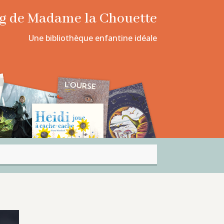
log de Madame la Chouette
Une bibliothèque enfantine idéale