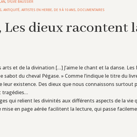
LAN
,
SYLVIE BAUSSIER
S
,
ANTIQUITÉ
,
ARTISTES EN HERBE
,
DE 9 À 10 ANS
,
DOCUMENTAIRES
, Les dieux racontent 
s arts et de la divination […] J’aime le chant et la danse. 
 sabot du cheval Pégase. » Comme l’indique le titre du livre
de leur existence. Des dieux que nous connaissons surtout 
t tragédies…
qui relient les divinités aux différents aspects de la vie qu
mise en page aérée facilitent la lecture, qui passe facileme