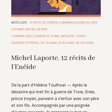
MOTS-CLEFS :
12 RÉCITS DE L’ENÉIDE
,
FLAMMARION JEUNESSE
,
FRED
SOCHARD
,
MICHEL LAPORTE
19 JANVIER 2026
|
À PARTIR DE 10 ANS
,
ANTIQUITÉ
,
CONTES,
LÉGENDES ET FÉÉRIES
,
DE 7 À 8 ANS
,
DE 8 À 9 ANS
,
DE 9 À 10 ANS
Michel Laporte, 12 récits de
l’Enéide
De la part d’Hélène Toulhoat — Après le
désastre qui met fin à guerre de Troie, Enée,
prince troyen, parvient à s’enfuir avec son père
et son fils. Accompagnés par une poignée
d’autres rescapés, ils prennent la mer en