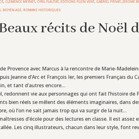
CE
,
CLÉMENCE MEYNET
,
CYRIL FLAUTAT
,
EDITIONS PLEIN VENT
,
GABRIEL PRIVAT
,
JÉRÔME B
S
,
MOYEN-AGE
,
ROMANS HISTORIQUES
Beaux récits de Noël d
rs de Provence avec Marcus à la rencontre de Marie-Madelei
is Jeanne d’Arc et François Ier, les premiers Français du Ca
in, et tant d’autres encore…
ël, redonnent vie aux personnages qui ont fait l’histoire de
ts bien réels se mêlent des éléments imaginaires, dans de
, où l’on ne sait jamais trop qui va surgir de la nuit…
 maîtresses d’école pour des lectures en classe. Il est ass
tallée. Les cinq illustrateurs, chacun dans leur style, font r