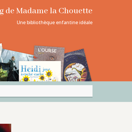
log de Madame la Chouette
Une bibliothèque enfantine idéale