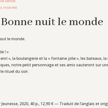
HIE HATTORI
ES
,
POUR RIRE
, Bonne nuit le monde
 tout le monde.
e ! »
ri », la boulangerie et la « fontaine jolie », les bateaux, la
iriques, notre petit personnage et ses amis sauteront sur un
e rituel du soir.
er Jeunesse, 2020, 40 p., 12,90 € — Traduit de l’anglais et or