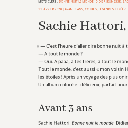
MOTS-CLEFS :
BONNE NUIT LE MONDE
,
DIDIER JEUNESSE
,
SAC
13 FÉVRIER 2020
|
AVANT 3 ANS
,
CONTES, LÉGENDES ET FÉÉRI
Sachie Hattori
«
— C’est l’heure d’aller dire bonne nuit à
— A tout le monde ?
— Oui. A papa, à tes frères, à tout le mond
Tout le monde, c’est aussi « mon voisin Hen
les étoiles ! Après un voyage des plus on
Un album coloré et délicieux, parfait pour l
Avant 3 ans
Sachie Hattori,
Bonne nuit le monde
, Didi