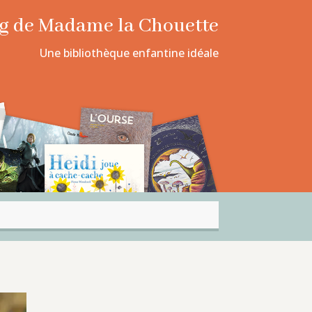
log de Madame la Chouette
Une bibliothèque enfantine idéale