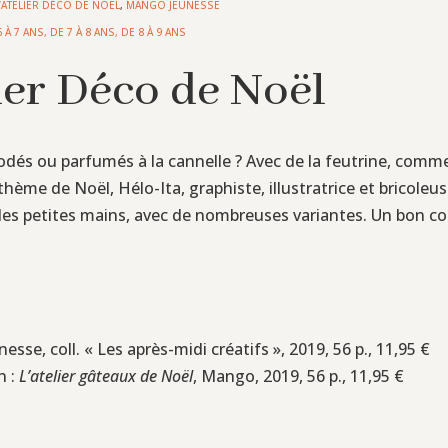
L’ATELIER DÉCO DE NOËL
,
MANGO JEUNESSE
6 À 7 ANS
,
DE 7 À 8 ANS
,
DE 8 À 9 ANS
lier Déco de Noël
brodés ou parfumés à la cannelle ? Avec de la feutrine, com
e thème de Noël, Hélo-Ita, graphiste, illustratrice et bricole
ur des petites mains, avec de nombreuses variantes. Un bon
esse, coll. « Les après-midi créatifs », 2019, 56 p., 11,95 €
n :
L’atelier gâteaux de Noël
, Mango, 2019, 56 p., 11,95 €