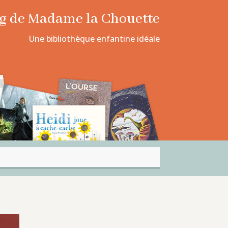
log de Madame la Chouette
Une bibliothèque enfantine idéale