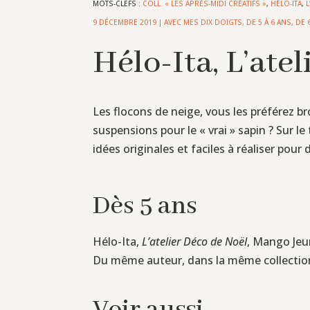
MOTS-CLEFS :
COLL. « LES APRÈS-MIDI CRÉATIFS »
,
HÉLO-ITA
,
9 DÉCEMBRE 2019
|
AVEC MES DIX DOIGTS
,
DE 5 À 6 ANS
,
DE 
Hélo-Ita, L’ate
Les flocons de neige, vous les préférez 
suspensions pour le « vrai » sapin ? Sur l
idées originales et faciles à réaliser po
Dès 5 ans
Hélo-Ita,
L’atelier Déco de Noël
, Mango Jeun
Du même auteur, dans la même collectio
Voir aussi