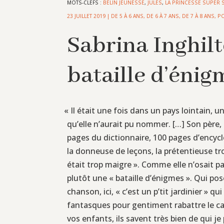
MOTS-CLEFS :
BELIN JEUNESSE
,
JULES
,
LA PRINCESSE SUPER S
23 JUILLET 2019
|
DE 5 À 6 ANS
,
DE 6 À 7 ANS
,
DE 7 À 8 ANS
,
P
Sabrina Inghilt
bataille d’énig
«
Il était une fois dans un pays lointain, un
qu’elle n’aurait pu nommer. […] Son père, l
pages du dictionnaire, 100 pages d’encyc
la donneuse de leçons, la prétentieuse troi
était trop maigre ». Comme elle n’osait p
plutôt une « bataille d’énigmes ». Qui pos
chanson, ici, « c’est un p’tit jardinier » 
fantasques pour gentiment rabattre le caq
vos enfants, ils savent très bien de qui je 