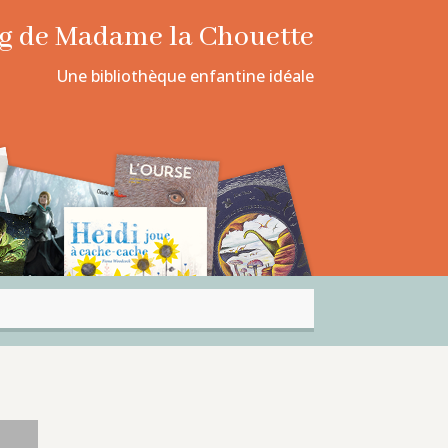
log de Madame la Chouette
Une bibliothèque enfantine idéale