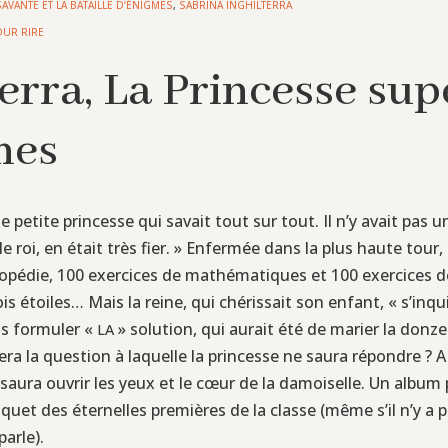
AVANTE ET LA BATAILLE D’ÉNIGMES
,
SABRINA INGHILTERRA
OUR RIRE
erra, La Princesse sup
mes
e petite princesse qui savait tout sur tout. Il n’y avait pas 
e roi, en était très fier. » Enfermée dans la plus haute tour,
lopédie, 100 exercices de mathématiques et 100 exercices de
s étoiles… Mais la reine, qui chérissait son enfant, « s’inqui
as formuler «
» solution, qui aurait été de marier la donze
LA
era la question à laquelle la princesse ne saura répondre ? A
qui saura ouvrir les yeux et le cœur de la damoiselle. Un albu
uet des éternelles premières de la classe (même s’il n’y a
parle).