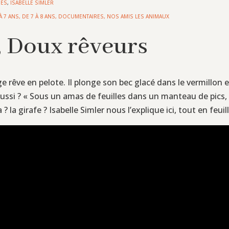
UES
,
ISABELLE SIMLER
À 7 ANS
,
DE 7 À 8 ANS
,
DOCUMENTAIRES
,
NOS AMIS LES ANIMAUX
, Doux rêveurs
rêve en pelote. Il plonge son bec glacé dans le vermillon et
l aussi ? « Sous un amas de feuilles dans un manteau de pics, 
a ? la girafe ? Isabelle Simler nous l’explique ici, tout en feu