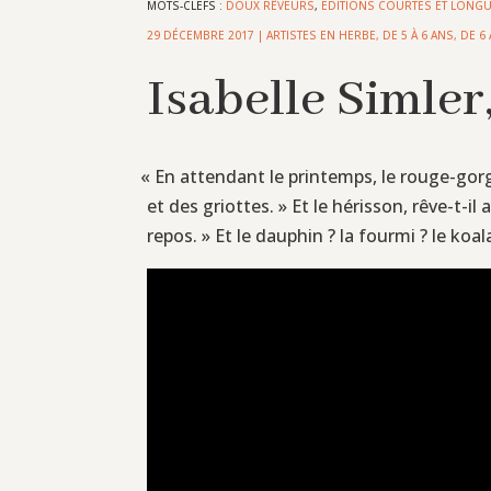
MOTS-CLEFS :
DOUX RÊVEURS
,
EDITIONS COURTES ET LONG
29 DÉCEMBRE 2017
|
ARTISTES EN HERBE
,
DE 5 À 6 ANS
,
DE 6 
Isabelle Simler
«
En attendant le printemps, le rouge-gorge 
et des griottes. » Et le hérisson, rêve-t-i
repos. » Et le dauphin ? la fourmi ? le koal