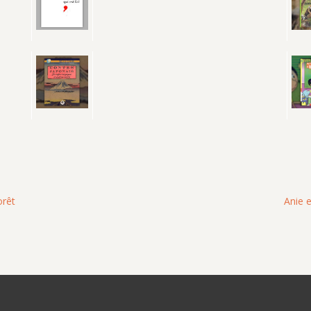
orêt
Anie e