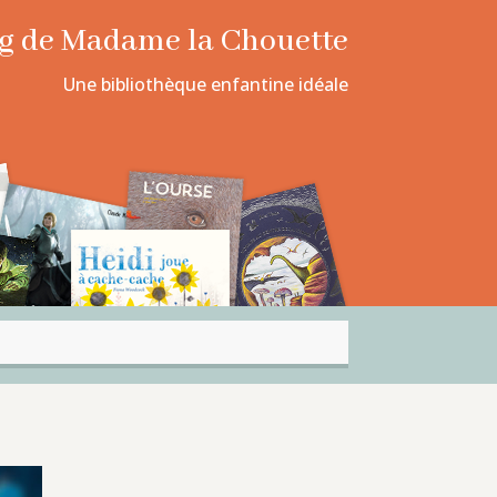
log de Madame la Chouette
Une bibliothèque enfantine idéale