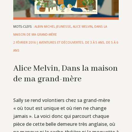
MOTS-CLEFS :
ALBIN MICHEL JEUNESSE
,
ALICE MELVIN
,
DANS LA
MAISON DE MA GRAND-MÈRE
2 FÉVRIER 2016
|
AVENTURES ET DÉCOUVERTES
,
DE 3 À 5 ANS
,
DE 5 À 6
ANS
Alice Melvin, Dans la maison
de ma grand-mère
Sally se rend volontiers chez sa grand-mère
« où tout est unique et où rien ne change
jamais ». La voici donc qui parcourt chaque
pièce de cette belle demeure très anglaise, où
ne manque ni le cache-théière ni la moquette à