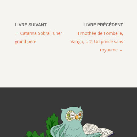
Catarina Sobral, Cher
Timothée de Fombelle,
grand-père
Vango, t. 2, Un prince sans
royaume