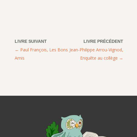
Paul François, Les Bons
Jean-Philippe Arrou-Vignod,
Amis
Enquête au collège