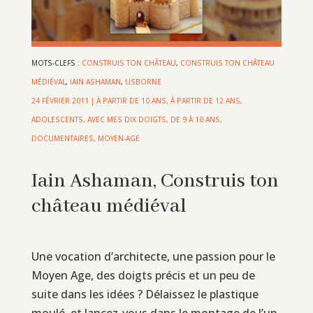
MOTS-CLEFS :
CONSTRUIS TON CHÂTEAU
,
CONSTRUIS TON CHÂTEAU
MÉDIÉVAL
,
IAIN ASHAMAN
,
USBORNE
24 FÉVRIER 2011
|
À PARTIR DE 10 ANS
,
À PARTIR DE 12 ANS
,
ADOLESCENTS
,
AVEC MES DIX DOIGTS
,
DE 9 À 10 ANS
,
DOCUMENTAIRES
,
MOYEN-AGE
Iain Ashaman, Construis ton
château médiéval
Une vocation d’architecte, une passion pour le
Moyen Age, des doigts précis et un peu de
suite dans les idées ? Délaissez le plastique
moulé, et lancez-vous dans le montage de l’un