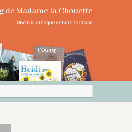
log de Madame la Chouette
Une bibliothèque enfantine idéale