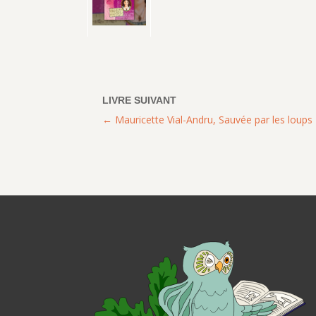
Mauricette Vial-Andru, Sauvée par les loups