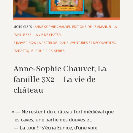
MOTS-CLEFS :
ANNE-SOPHIE CHAUVET
,
EDITIONS DE L’EMMANUEL
,
LA
FAMILLE 3X2 – LA VIE DE CHÂTEAU
6 JANVIER 2026
|
À PARTIR DE 10 ANS
,
AVENTURES ET DÉCOUVERTES
,
FANTASTIQUE
,
POUR RIRE
,
SÉRIES
Anne-Sophie Chauvet, La
famille
– La vie de
3X2
château
«
— Ne restent du château fort médiéval que
les caves, une partie des douves et…
— La tour !!! s’écria Eunice, d’une voix