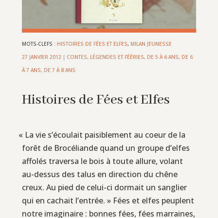
MOTS-CLEFS :
HISTOIRES DE FÉES ET ELFES
,
MILAN JEUNESSE
27 JANVIER 2012
|
CONTES, LÉGENDES ET FÉÉRIES
,
DE 5 À 6 ANS
,
DE 6
À 7 ANS
,
DE 7 À 8 ANS
Histoires de Fées et Elfes
«
La vie s’écoulait paisiblement au coeur de la
forêt de Brocéliande quand un groupe d’elfes
affolés traversa le bois à toute allure, volant
au-dessus des talus en direction du chêne
creux. Au pied de celui-ci dormait un sanglier
qui en cachait l’entrée. » Fées et elfes peuplent
notre imaginaire : bonnes fées, fées marraines,